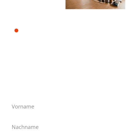
Hofgartenstr. 9
D-83071 Stephanskirchen/
Waldering
Telefon:
+49(0)8036-2189
Whatsapp:
+49(0)8036-2189
info@lichtteppich.de
Vorname
Nachname