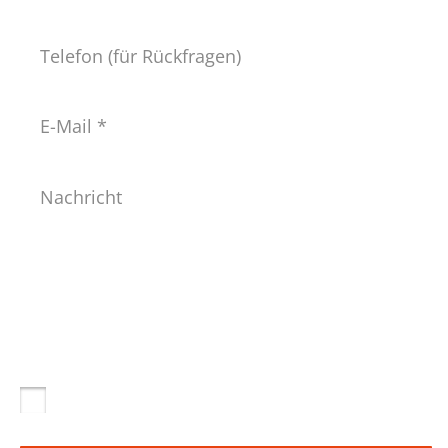
Telefon
E-
Mail
*
Nachricht
Datenschutz
*
Ja, ich habe die
Datenschutzerklärung
zur Kenntnis
genommen und bin damit einverstanden, dass die von mir
angegebenen Daten elektronisch erhoben und gespeichert
werden. Meine Daten werden dabei nur streng
zweckgebunden zur Bearbeitung und Beantwortung meiner
Anfrage benutzt.