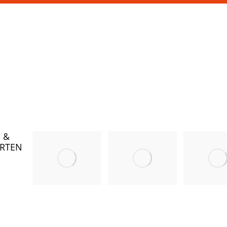
cht
ehr
n.
 &
RTEN