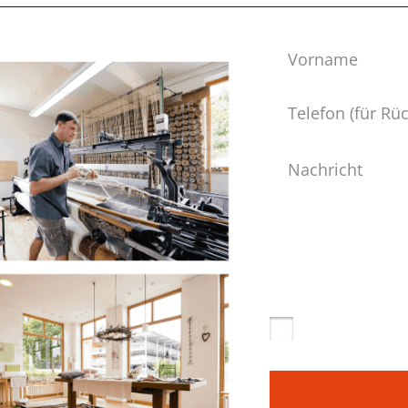
Vorname
Telefon
Nachricht
Datenschutz
*
Ja, ich habe die
Dat
dass die von mir 
Daten werden dabe
Anfrage benutzt.