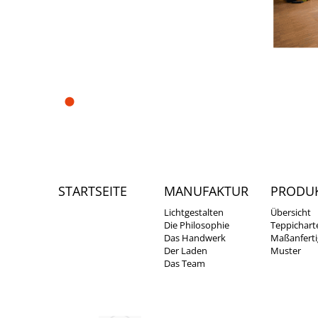
Telef
What
info@
Hofgartenstr. 9
D-83071 Stephanskirchen/
Waldering
STARTSEITE
MANUFAKTUR
PRODU
Lichtgestalten
Übersicht
Die Philosophie
Teppichart
Das Handwerk
Maßanfert
Der Laden
Muster
Das Team