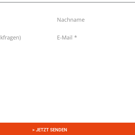
Nachname
E-
Mail
*
enschutzerklärung
zur Kenntnis genommen und bin damit einverstanden,
angegebenen Daten elektronisch erhoben und gespeichert werden. Meine
i nur streng zweckgebunden zur Bearbeitung und Beantwortung meiner