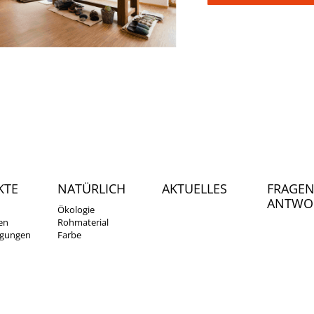
Telefon müssen Sie ni
angeben. Wäre aber s
hilfreich für Rückfrage
on:
+49(0)8036-2189
sapp:
+49(0)8036-2189
lichtteppich.de
KTE
NATÜRLICH
AKTUELLES
FRAGEN
ANTWO
Ökologie
en
Rohmaterial
igungen
Farbe