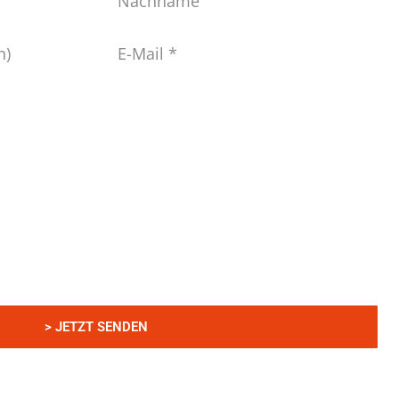
E-
Mail
*
erklärung
zur Kenntnis genommen und bin damit einverstanden,
n Daten elektronisch erhoben und gespeichert werden. Meine
eng zweckgebunden zur Bearbeitung und Beantwortung meiner