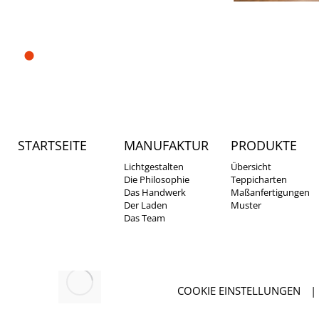
Telefon:
+49(
Whatsapp:
+
info@lichtte
Hofgartenstr. 9
D-83071 Stephanskirchen/
Waldering
STARTSEITE
MANUFAKTUR
PRODUKTE
Lichtgestalten
Übersicht
Die Philosophie
Teppicharten
Das Handwerk
Maßanfertigungen
Der Laden
Muster
Das Team
COOKIE EINSTELLUNGEN
|