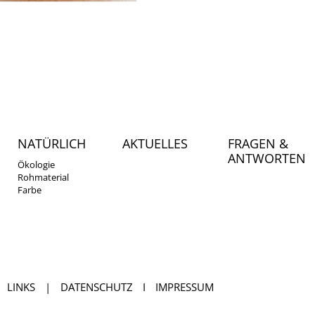
angeben. Wäre aber sehr
hilfreich für Rückfragen.
0)8036-2189
49(0)8036-2189
ppich.de
NATÜRLICH
AKTUELLES
FRAGEN &
ANTWORTEN
Ökologie
Rohmaterial
Farbe
LINKS
|
DATENSCHUTZ
I
IMPRESSUM