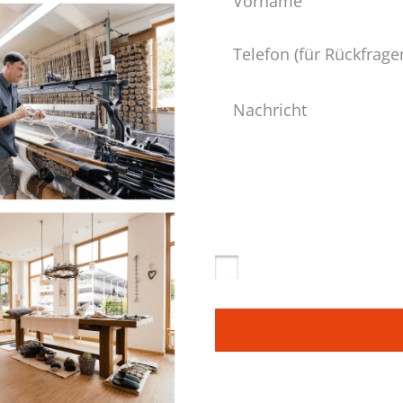
Telefon
Nachricht
Datenschutz
*
Ja, ich habe die
Datenschutz
dass die von mir angegebene
Daten werden dabei nur str
Anfrage benutzt.
Telefon müssen Sie nicht