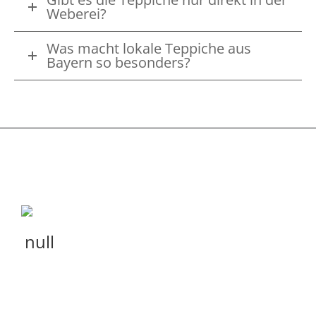
Weberei?
Was macht lokale Teppiche aus
Bayern so besonders?
KONTAKT
Hier laufen die Fäden zusammen:
Hofgartenstr. 9
D-83071 Stephanskirchen/
Waldering
Telefon:
+49(0)8036-2189
Whatsapp:
+49(0)8036-2189